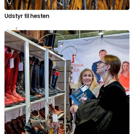
Udstyr til hesten
Interesse­områder
Vores platform samler hele branchen ét sted.
Vælg det interesseområde som matcher det du
søger, og få præsenteret leverandører med
produkter og løsninger inden for dette felt.
Se alle udstillere her