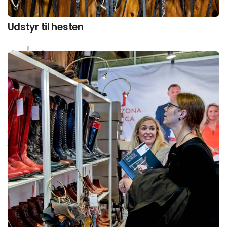
Udstyr til hesten
Interesse­områder
Vores platform samler hele branchen ét sted.
Vælg det interesseområde som matcher det du
søger, og få præsenteret leverandører med
produkter og løsninger inden for dette felt.
Se alle udstillere her