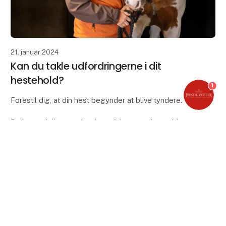
21. januar 2024
Kan du takle udfordringerne i dit
hestehold?
1
Forestil dig, at din hest begynder at blive tyndere.
Du kan tydeligt mærke dens ribben, og den er blevet
lidt skarp over hoftehjørnerne. Nu står du over for
spørgsmålet i brætspillet Master of Nutr
keyboard_arrow_up