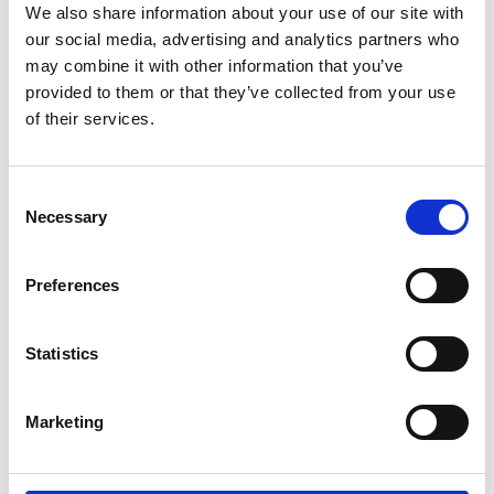
We also share information about your use of our site with
Daminoshop
| Dansk HesteTandpleje
Union
our social media, advertising and analytics partners who
Hvilke
Tøjletryk og
may combine it with other information that you’ve
loppefrøskaller
tandspidser
provided to them or that they’ve collected from your use
skal jeg vælge til
of their services.
min hest
På standen i år vil vi have
lidt mere fokus på hvad
Loppefrøskaller findes
vi putter på hovedet af
Consent
både som 'Skaller',
hesten. Både bid, grimer
Necessary
Selection
'Pellets' og Coatede.
og hovedtøj kan presse
Link til artikel som giver
kinden ind mod skarpe
et hurtigt overblik om
Preferences
tandspidser, tandkroge
hvilken type
og lign.
loppefrøskaller der kan
Glenn vil tage hans
være gode for din hest.
Statistics
Marketing
26. februar 2026
25. februar 2026
| Dansk HesteTandpleje
| NAF Danmark
Union