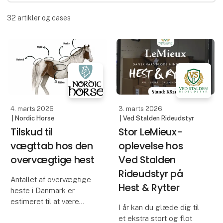
32
artikler og cases
4. marts 2026
3. marts 2026
| Nordic Horse
| Ved Stalden Rideudstyr
Tilskud til
Stor LeMieux-
vægttab hos den
oplevelse hos
overvægtige hest
Ved Stalden
Rideudstyr på
Antallet af overvægtige
Hest & Rytter
heste i Danmark er
estimeret til at være
I år kan du glæde dig til
omkring 41 % på
et ekstra stort og flot