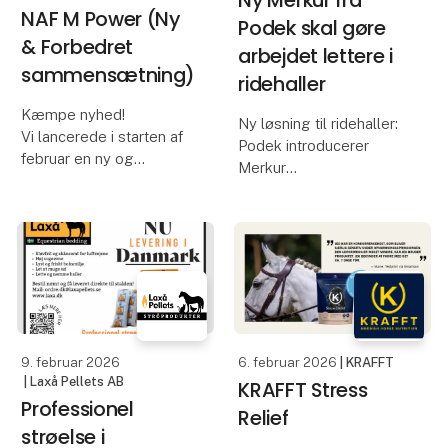
Ny Merkur fra
NAF M Power (Ny
Podek skal gøre
& Forbedret
arbejdet lettere i
sammensætning)
ridehaller
Kæmpe nyhed! ⁠
Ny løsning til ridehaller:
Vi lancerede i starten af
Podek introducerer
februar en ny og
Merkur
opgraderet version af
MPower.⁠
Podek ApS udvider sit
Formlen er udviklet i
sortiment til
samarbejde med
hestebranchen med
dyrlæger og
lanceringen af Merkur –
ernæringseksperter og
en robust, stationær
målrettet heste i
hjørnemodel udviklet til
træning, der har bru
daglig brug i rideha
9. februar 2026
6. februar 2026
| KRAFFT
| Laxå Pellets AB
KRAFFT Stress
Professionel
Relief
strøelse i