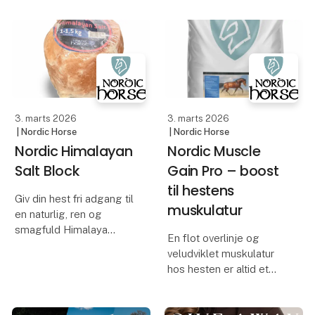
Lørdag d. 7/3 kl. 10.00
hvilket ikke kun
får vi besøg af Jannie og
reducerer deres
Emma fra VetEmbryo –
præstationsniveau, men
Nordeuropas førende
også stiller hestene i
fertilitet
risiko for en lang række
af stofski
3. marts 2026
3. marts 2026
| Nordic Horse
| Nordic Horse
Nordic Himalayan
Nordic Muscle
Salt Block
Gain Pro – boost
til hestens
Giv din hest fri adgang til
muskulatur
en naturlig, ren og
smagfuld Himalaya
En flot overlinje og
sliksten med Nordic
veludviklet muskulatur
Himalayan Salt Block.
hos hesten er altid et
sundhedstegn. Men for
Himalaya salt er en type
at hesten kan udvikle en
stensalt der udvindes i