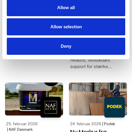
Nyhed fra NAF -
2026 er DHTU på
HealthE.
Allow all
samme stand i
Antioxidant
hal K, som sidst.
support for
Allow selection
stærke, smidige
Vi glæder os igen i år til
muskler.
at se nye og gamle
Deny
kunder på standen. Vi
Nyhed fra NAF -
har i mange år haft rigtig
HealthE. Antioxidant
gode
support for stærke,
samarbejdspartnere,
smidige muskler.
som dyrlæger,
kiropraktorer,
HealthE er udviklet til
fysioterapeuter,
heste, hvor
beslagsmede, ryttere,
muskelfunktion og
trænere og m
restitution kræver ekstra
støtte eller hvor behovet
for kraftfulde an
25. februar 2026
24. februar 2026
| Podek
| NAF Danmark