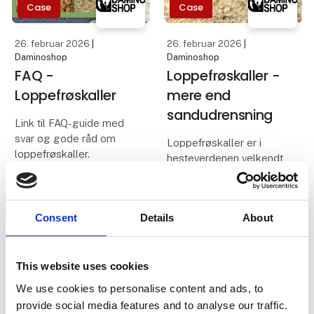
Case
Case
26. februar 2026
|
26. februar 2026
|
Daminoshop
Daminoshop
FAQ -
Loppefrøskaller -
Loppefrøskaller
mere end
sandudrensning
Link til FAQ-guide med
svar og gode råd om
Loppefrøskaller er i
loppefrøskaller.
hesteverdenen velkendt
for deres
sandudrensende effekt,
men loppefrøskaller kan
Consent
Details
About
mere end det!
This website uses cookies
Case
We use cookies to personalise content and ads, to
provide social media features and to analyse our traffic.
26. februar 2026
|
26. februar 2026