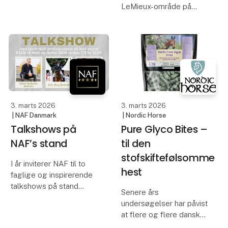
nuværende tidspunkt og
LeMieux-område på
tendensen ser ud til at
standen hos Ved Stalden
være stigende. Dette er
Rideudstyr.
problematisk for
hestenes sundhed og
Den helt nye
tegner samt
Spring/Sommer-
kollektion er netop
lanceret og du kan
opleve den live på
3. marts 2026
3. marts 2026
messen.
| NAF Danmark
| Nordic Horse
Talkshows på
Pure Glyco Bites –
NAF’s stand
til den
stofskiftefølsomme
I år inviterer NAF til to
hest
faglige og inspirerende
talkshows på stand
Senere års
K8216 under Hest &
undersøgelser har påvist
Rytter.
at flere og flere danske
heste lider af overvægt,