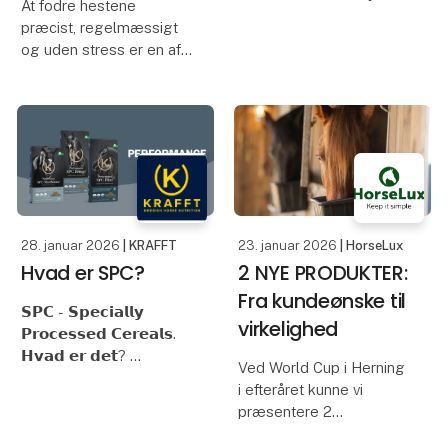
At fodre hestene
men ofte mødes idéen
præcist, regelmæssigt
med skepsis fra resten
og uden stress er en af
af husstanden:
de helt store nøgler til
bedre trivsel og
“Der er betongulv. Det
sundhed – både for hest
kan vi ikke tage op.”
og hesteejer. Med TDJ
“Det koster for meget.”
Horsfeeder får du en
“Hv
intelligent,
dansk‑udviklet
28. januar 2026
| KRAFFT
23. januar 2026
| HorseLux
Hvad er SPC?
2 NYE PRODUKTER:
Fra kundeønske til
𝗦𝗣𝗖 - 𝗦𝗽𝗲𝗰𝗶𝗮𝗹𝗹𝘆
virkelighed
𝗣𝗿𝗼𝗰𝗲𝘀𝘀𝗲𝗱 𝗖𝗲𝗿𝗲𝗮𝗹𝘀.
𝗛𝘃𝗮𝗱 𝗲𝗿 𝗱𝗲𝘁?
Ved World Cup i Herning
i efteråret kunne vi
Du har sikkert set at vi
præsentere 2
flere steder nævner
produktnyheder fra
SPC. Vi vil derfor prøve