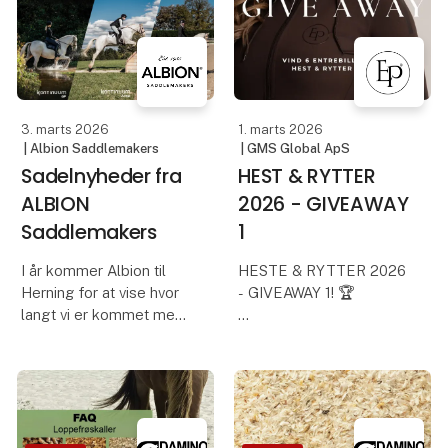
funktionel muskulatur,
miner nær
kræver det den rette
himalayabjergene. Saltet
ernæring.
i dis
Lidt misforstået tror
mange,
3. marts 2026
1. marts 2026
| Albion Saddlemakers
| GMS Global ApS
Sadelnyheder fra
HEST & RYTTER
ALBION
2026 - GIVEAWAY
Saddlemakers
1
I år kommer Albion til
HESTE & RYTTER 2026
Herning for at vise hvor
- GIVEAWAY 1! 🏆
langt vi er kommet med
innovation og tilpasning
Vind 2 x 3 billetter til
af sortimentet til
Hest & Rytter 2026! 🎟️🐴
nutidens høje krav med
fokus på optimale
Gå ind på vores
tilpasningsmuligheder
Facebook og deltag!
og komfort til både h