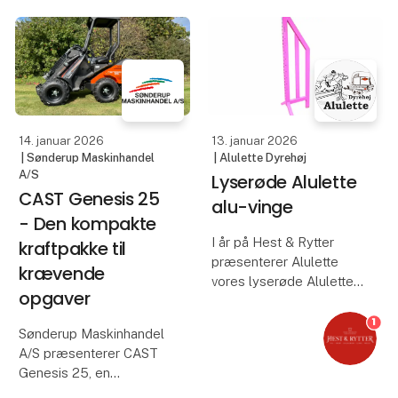
HorseLux. Dem tager vi
at gøre dig klogere på
selvfølgelig også med
hvad SPC er herund
på Hest & Rytter.
Der er rigtig mange af
jer, der har nøjsomme
heste, som i
14. januar 2026
13. januar 2026
| Sønderup Maskinhandel
| Alulette Dyrehøj
A/S
Lyserøde Alulette
CAST Genesis 25
alu-vinge
- Den kompakte
I år på Hest & Rytter
kraftpakke til
præsenterer Alulette
krævende
vores lyserøde Alulette
opgaver
alu-vinge, designet til
moderne og
1
Sønderup Maskinhandel
iøjnefaldende
A/S præsenterer CAST
springopbygning.
Genesis 25, en
minilæsser, der