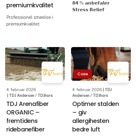
𝟴𝟰 % 𝗮𝗻𝗯𝗲𝗳𝗮𝗹𝗲𝗿
premiumkvalitet
𝗦𝘁𝗿𝗲𝘀𝘀 𝗥𝗲𝗹𝗶𝗲𝗳
Professionel strøelse i
I 2025 lavede det
premiumkvalitet
svenske firma Smatson
en test af KRAFFT's
Levering i Danmark -
tilskudsprodukt 𝗦𝘁𝗿𝗲𝘀𝘀
bestil nemt og få
𝗥𝗲𝗹𝗶𝗲𝗳.
leveret direkte til
stalden!
Vi lod 19 hesteejere
teste vores tilsku
Støvfrit og skånsomt for
Case
luftvejene
• Høj sugeevne
4. februar 2026
4. februar 2026
| TDJ
• Lyst og friskt boksmiljø
| TDJ Andersen / TDJhors
Andersen / TDJhors
•
TDJ Arenafiber
Optimer stalden
ORGANIC –
– giv
fremtidens
allergihesten
ridebanefiber
bedre luft