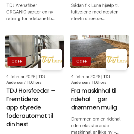
TDJ Arenafiber
Sådan fik Luna hjælp til
ORGANIC sætter en ny
luftvejene med næsten
retning for ridebanefiber.
støvfri strøelse
Med fokus på miljø,
enkelhed og funktion er
For Maja havde det
dette det eneste
længe været en
ridebanefiberprodukt, vi
udfordring at skabe en
fremover arbejder med.
stald, hvor hendes
12‑årige hoppe Luna
Case
Case
TDJ Arenafiber
kunne trives uden
ORGANIC er
irritation i luftve
4. februar 2026
| TDJ
4. februar 2026
| TDJ
Andersen / TDJhors
Andersen / TDJhors
TDJ Horsfeeder –
Fra maskinhal til
Fremtidens
ridehal – gør
app‑styrede
drømmen mulig
foderautomat til
Drømmen om en ridehal
din hest
i den eksisterende
maskinhal er ikke ny –