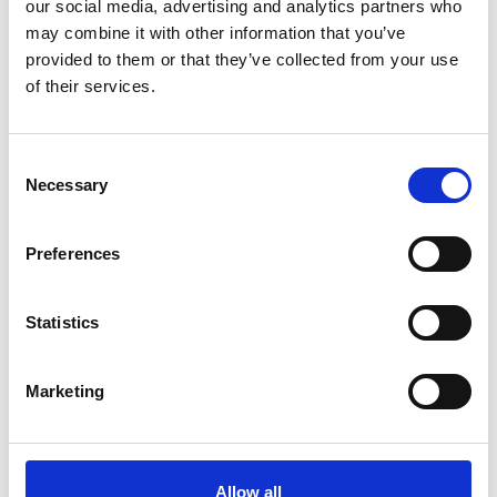
our social media, advertising and analytics partners who
may combine it with other information that you’ve
provided to them or that they’ve collected from your use
of their services.
Consent
Necessary
Selection
Preferences
Artikel er skrevet af:
Statistics
Ved Stalden Rideudstyr
Ved Stalden Rideudstyr repræsenterer en eksklusiv
Marketing
destination for rideentusiaster, der søger kvalitetsprodukter
og fashionable løsninger til både ryttere og heste. Vores
sortiment omfatter nøje udvalgte produkter fra anerkendte
mærker, der kombinerer stil, funktionalitet og holdbarhed.
Allow all