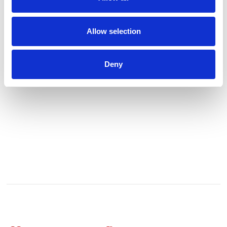
Vi tilbyder alt fra trendy ridetøj og teknisk avancerede
rideudstyr til komfortable stalddækken og sikre hjelme. Ved
Stalden Rideudstyr har et særligt fokus på at kuratere et
udvalg, der ikke kun opfylder de praktiske behov inden for
Allow selection
hestesporten, men også afspejler den moderne rytters ønske
om mode og elegan
Se profil
Deny