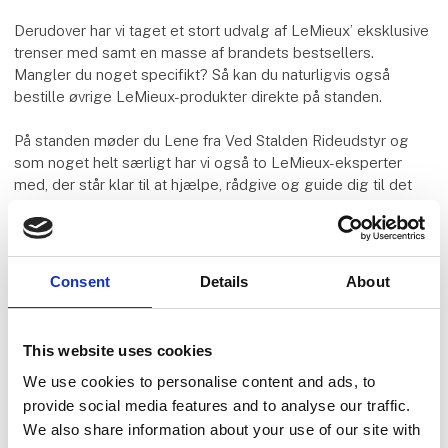
Derudover har vi taget et stort udvalg af LeMieux’ eksklusive
trenser med samt en masse af brandets bestsellers.
Mangler du noget specifikt? Så kan du naturligvis også
bestille øvrige LeMieux-produkter direkte på standen.
På standen møder du Lene fra Ved Stalden Rideudstyr og
som noget helt særligt har vi også to LeMieux-eksperter
med, der står klar til at hjælpe, rådgive og guide dig til det
helt rigtige udstyr.
Vi har sørget for gode messetilbud og en virkelig fed
konkurrence, så der er masser af gode grunde til at lægge
Consent
Details
About
vejen forbi.
Vi glæder os til at se dig på stand K8210
This website uses cookies
We use cookies to personalise content and ads, to
provide social media features and to analyse our traffic.
We also share information about your use of our site with