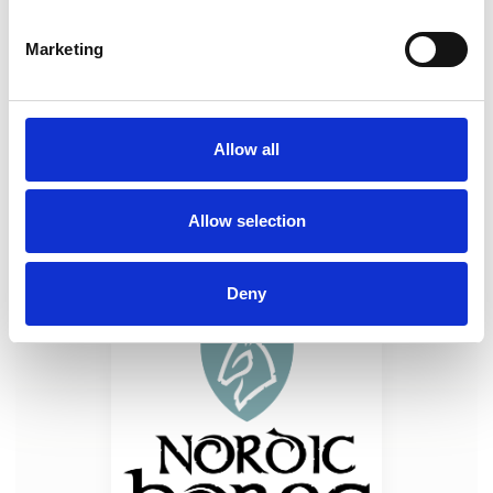
På messen
Nordic Tiny Treats
Marketing
Allow all
Hest & Rytter
Produktet er medbragt på messen
Allow selection
Dette produkt kan opleves på udstillerens stand på messen
Deny