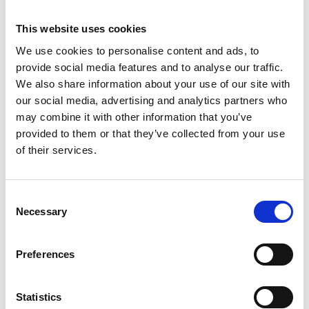
På messen
Nordic MEGA Vital Boost
This website uses cookies
We use cookies to personalise content and ads, to
provide social media features and to analyse our traffic.
We also share information about your use of our site with
På messen
our social media, advertising and analytics partners who
Nordic Himalayan Salt Block - NYHED
may combine it with other information that you’ve
provided to them or that they’ve collected from your use
of their services.
På messen
AGROBS Spitzenreiter Magenmüsli
Consent
Necessary
Selection
På messen
Nordic Sport
Preferences
Statistics