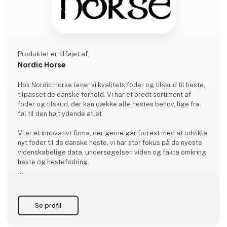
Produktet er tilføjet af:
Nordic Horse
Hos Nordic Horse laver vi kvalitets foder og tilskud til heste,
tilpasset de danske forhold. Vi har et bredt sortiment af
foder og tilskud, der kan dække alle hestes behov, lige fra
føl til den højt ydende atlet.
Vi er et innovativt firma, der gerne går forrest med at udvikle
nyt foder til de danske heste, vi har stor fokus på de nyeste
videnskabelige data, undersøgelser, viden og fakta omkring
heste og hestefodring.
Vores foder er uden unødigt fyld, og vi bruger kun de bedste
råvarer. Derved kan vi udvikle foder med lav daglig tildeling,
således hesten kun får den mængde foder den har b
Se profil