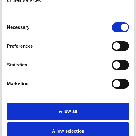
of their services.
Planteværn
Consent
Necessary
Selection
Preferences
Hest & Rytter
Produktet er medbragt på messen
Statistics
Dette produkt kan opleves på udstillerens stand på messen
Marketing
Allow all
Allow selection