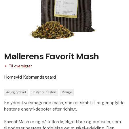
Møllerens Favorit Mash
Til oversigten
Hornsyld Købmandsgaard
Avl og opdræt
Udstyr til hesten
Øvrige
En yderst velsmagende mash, som er skabt til at genopfylde
hestens energi-depoter efter ridning.
Favorit Mash er rig på letfordøjelige fibre og proteiner, som
tilgodeser hestens fordøjelse og muskel-udvikling. Den