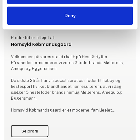
Deny
Produktet er tilføjet af:
Hornsyld Købmandsgaard
Velkommen på vores stand i hal F på Hest & Rytter
På standen præsenterer vi vores 3 foderbrands Møllerens,
Amequ og Eggersmann .
De sidste 25 år har vi specialiseret os i foder til hobby og
hestesport hvilket blandt andet har resulterer i, at vi i dag
sælger 3 hestefoder brands nemlig Møllerens, Amequ og
Eggersmann.
Hornsyld Købmandsgaard er et moderne, familieejet
grovvareselskab med 93 år på bagen og ca. 200
medarbejdere. www.hk-hornsyld.dk
Se profil
Vi glæder os til at se dig på vores stand.