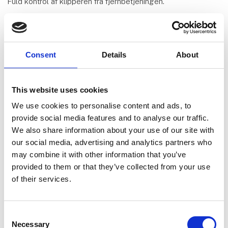
Fuld kontrol af klipperen fra fjernbetjeningen.
Flere produkter fra Sønderup Maskinhandel
A/S
Consent
Details
About
This website uses cookies
På messen
Ferrari Cromo 35 AR
We use cookies to personalise content and ads, to
provide social media features and to analyse our traffic.
We also share information about your use of our site with
our social media, advertising and analytics partners who
På messen
may combine it with other information that you’ve
Ferrari Cobram 60 AR
provided to them or that they’ve collected from your use
of their services.
På messen
Ferrari Mizar og Dualsteer
Consent
Necessary
Selection