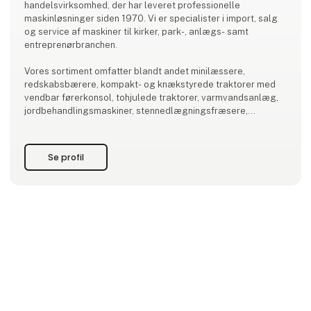
handelsvirksomhed, der har leveret professionelle
maskinløsninger siden 1970. Vi er specialister i import, salg
og service af maskiner til kirker, park-, anlægs- samt
entreprenørbranchen.
Vores sortiment omfatter blandt andet minilæssere,
redskabsbærere, kompakt- og knækstyrede traktorer med
vendbar førerkonsol, tohjulede traktorer, varmvandsanlæg,
jordbehandlingsmaskiner, stennedlægningsfræsere,
såmaskiner, fingerklippere og rotorklippere. Derudover
tilbyder vi et omfattende redskabsprogram, som kan
anvendes på de fleste traktormærker.
Se profil
Vi leve