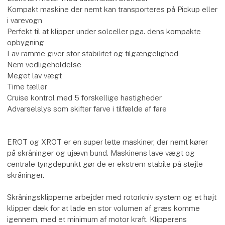
​Kompakt maskine der nemt kan transporteres på Pickup eller
i varevogn​
​Perfekt til at klipper under solceller pga. dens kompakte
opbygning
​Lav ramme giver stor stabilitet og tilgængelighed
​Nem vedligeholdelse
​Meget lav vægt
​Time tæller
​Cruise kontrol med 5 forskellige hastigheder
​Advarselslys som skifter farve i tilfælde af fare
EROT og XROT er en super lette maskiner, der nemt kører
på skråninger og ujævn bund. Maskinens lave vægt og
centrale tyngdepunkt gør de er ekstrem stabile på stejle
skråninger.
Skråningsklipperne arbejder med rotorkniv system og et højt
klipper dæk for at lade en stor volumen af græs komme
igennem, med et minimum af motor kraft. Klipperens