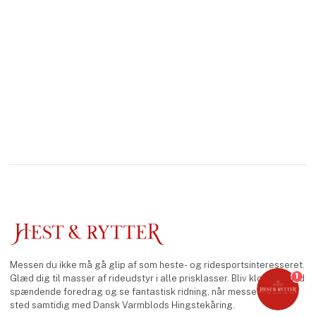
Messen du ikke må gå glip af som heste- og ridesportsinteresseret.
1
Glæd dig til masser af rideudstyr i alle prisklasser. Bliv klogere med
spændende foredrag og se fantastisk ridning, når messen finder
sted samtidig med Dansk Varmblods Hingstekåring.