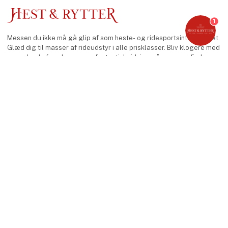
1
Messen du ikke må gå glip af som heste- og ridesportsinteresseret.
Glæd dig til masser af rideudstyr i alle prisklasser. Bliv klogere med
spændende foredrag og se fantastisk ridning, når messen finder
sted samtidig med Dansk Varmblods Hingstekåring.
keyboard_arrow_up
Facebook
Instagram
Find os
MCH Messecenter Herning
Vardevej 1
7400 Herning
Danmark
Kontakt os
Telefon: +45 99 26 99 26
E-mail:
hestogrytter@mch.dk