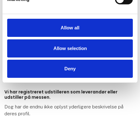
Allow all
Hestesnacks.dk / Saracen
Allow selection
Horse Feeds - Danmark
Deny
Vi har registreret udstilleren som leverandør eller
udstiller på messen.
Dog har de endnu ikke oplyst yderligere beskrivelse på
deres profil.