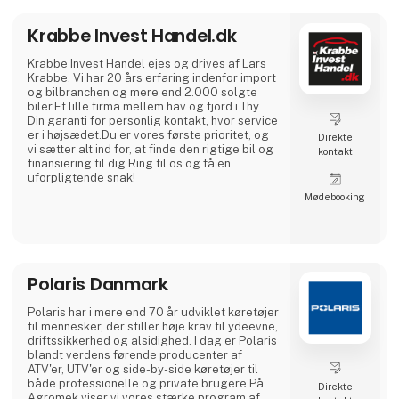
Krabbe Invest Handel.dk
Krabbe Invest Handel ejes og drives af Lars
Krabbe. Vi har 20 års erfaring indenfor import
og bilbranchen og mere end 2.000 solgte
biler.Et lille firma mellem hav og fjord i Thy.
Din garanti for personlig kontakt, hvor service
er i højsædet.Du er vores første prioritet, og
Direkte
vi sætter alt ind for, at finde den rigtige bil og
kontakt
finansiering til dig.Ring til os og få en
uforpligtende snak!
Møde­booking
Polaris Danmark
Polaris har i mere end 70 år udviklet køretøjer
til mennesker, der stiller høje krav til ydeevne,
driftssikkerhed og alsidighed. I dag er Polaris
blandt verdens førende producenter af
ATV'er, UTV'er og side-by-side køretøjer til
både professionelle og private brugere.På
Direkte
Agromek viser vi vores stærke program af