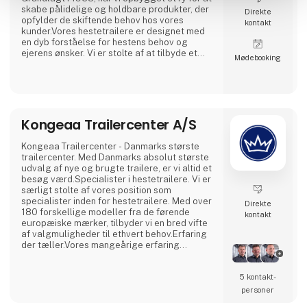
skabe pålidelige og holdbare produkter, der
Direkte
opfylder de skiftende behov hos vores
kontakt
kunder.Vores hestetrailere er designet med
en dyb forståelse for hestens behov og
ejerens ønsker. Vi er stolte af at tilbyde et
Møde­booking
bredt udvalg af hestetrailere, der spænder
fra kompakte modeller perfekte til
hobbybrug til større, mere luksuriøse trailere
designet til professionelle. Hver trailer er
bygget med sikkerhed som højeste prioritet,
hvilket
Kongeaa Trailercenter A/S
Kongeaa Trailercenter - Danmarks største
trailercenter. Med Danmarks absolut største
udvalg af nye og brugte trailere, er vi altid et
besøg værd.Specialister i hestetrailere. Vi er
særligt stolte af vores position som
specialister inden for hestetrailere. Med over
Direkte
180 forskellige modeller fra de førende
kontakt
europæiske mærker, tilbyder vi en bred vifte
af valgmuligheder til ethvert behov.Erfaring
der tæller.Vores mangeårige erfaring
betyder, at vi kan tilbyde uvurderlig
rådgivning. Vi forstår ikke kun hestetrailernes
5 kontakt­
teknik; vi forstår også hestefolkets unikke
behov. Det er denne ekspertise, der gør os i
personer
stand til at guide dig igennem hele proces