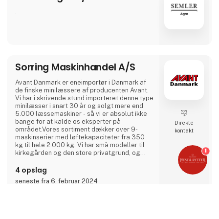
.
Sorring Maskinhandel A/S
Avant Danmark er eneimportør i Danmark af
de finske minilæssere af producenten Avant.
Vi har i skrivende stund importeret denne type
minilæsser i snart 30 år og solgt mere end
5.000 læssemaskiner - så vi er absolut ikke
bange for at kalde os eksperter på
Direkte
området.Vores sortiment dækker over 9-
kontakt
maskinserier med løftekapaciteter fra 350
kg til hele 2.000 kg. Vi har små modeller til
1
kirkegården og den store privatgrund, og
minilæssere så store og så stærke at de ikke
kommer til korte selv, med meget tunge
4 opslag
opgaver.Avant Danmark dækker over vores 2
seneste fra 6. februar 2024
afdelinger i henholdsvis Jylland og en
afdeling på Sjælland. Vores store flotte
showroom på hele 3.500
keyboard_arrow_up
Sønderup Maskinhandel A/S