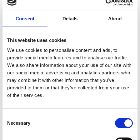
Denwax
Consent
Details
About
Denwax – Dansk naturproduktDenwax er en
dansk familie drevet virksomhed som
producer og sælger kvalitets rengørings
This website uses cookies
produkter til B2B og B2C. Vi står 100% inde
for vores produkter, og det skal kun sælges
We use cookies to personalise content and ads, to
der, hvor man kan få service og
Direkte
vejledning.Denwax laver alle produkter ved
kontakt
provide social media features and to analyse our traffic.
håndkraft, som bliver vejet og målt manuelt.
We also share information about your use of our site with
Det sikre at alle forhandlere og slutbrugere
får samme kvalitetsprodukt hver gang. Alle
our social media, advertising and analytics partners who
ingredienserne til Denwax produkterne købes
may combine it with other information that you’ve
hos danske virksomheder. Denwax er et
5 opslag
1 kontakt­
registreret varemærke i hele Europa.
provided to them or that they’ve collected from your use
seneste fra 29. januar 2025
personer
of their services.
H.C. Petersen & Co's Eftf. A/S
Consent
.
Necessary
Selection