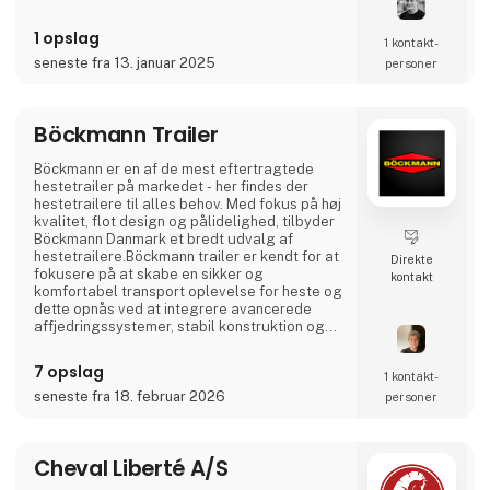
1 opslag
1 kontakt­
seneste fra 13. januar 2025
personer
Böckmann Trailer
Böckmann er en af de mest eftertragtede
hestetrailer på markedet - her findes der
hestetrailere til alles behov. Med fokus på høj
kvalitet, flot design og pålidelighed, tilbyder
Böckmann Danmark et bredt udvalg af
hestetrailere.Böckmann trailer er kendt for at
Direkte
fokusere på at skabe en sikker og
kontakt
komfortabel transport oplevelse for heste og
dette opnås ved at integrere avancerede
affjedringssystemer, stabil konstruktion og
en god ventilation. Vores ekspertise inden for
hestetrailere er stor og de mange års
7 opslag
1 kontakt­
erfaring yder til en bedre forståelse for de
unikke behov og krav i en ny hestetrailer, så vi
seneste fra 18. februar 2026
personer
sikre kunden den mest optimale løsning.Vi
stræ
Cheval Liberté A/S