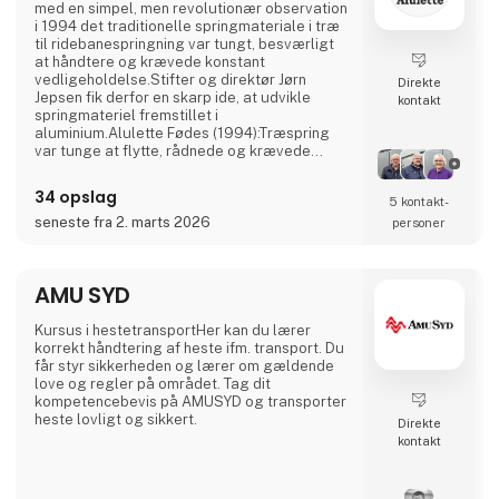
med en simpel, men revolutionær observation
i 1994 det traditionelle springmateriale i træ
til ridebanespringning var tungt, besværligt
at håndtere og krævede konstant
vedligeholdelse.Stifter og direktør Jørn
Direkte
Jepsen fik derfor en skarp ide, at udvikle
kontakt
springmateriel fremstillet i
aluminium.Alulette Fødes (1994):Træspring
var tunge at flytte, rådnede og krævede
hyppig maling.Aluminium. Det er letvægts,
rustfrit og vedligeholdelsesfrit, men stadig
34 opslag
5 kontakt­
robust nok til at modstå stød.Dette
innovative, lette springmateriale gjorde det
seneste fra 2. marts 2026
personer
markant nemmere at opbygge og nedtage
springbaner en stor lettelse for både ri
AMU SYD
Kursus i hestetransportHer kan du lærer
korrekt håndtering af heste ifm. transport. Du
får styr sikkerheden og lærer om gældende
love og regler på området. Tag dit
kompetencebevis på AMUSYD og transporter
heste lovligt og sikkert.
Direkte
kontakt