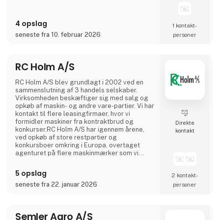
sport, restitution, luftvejssupport og generel
velvære.Frekvens-udstyr Kan I se og høre om.
Dette produkt er designet til at understøtte
4 opslag
afslapning og velvære på
1 kontakt­
seneste fra 10. februar 2026
personer
RC Holm A/S
RC Holm A/S blev grundlagt i 2002 ved en
sammenslutning af 3 handels selskaber.
Virksomheden beskæftiger sig med salg og
opkøb af maskin- og andre vare-partier. Vi har
kontakt til flere leasingfirmaer, hvor vi
formidler maskiner fra kontraktbrud og
Direkte
konkurser.RC Holm A/S har igennem årene,
kontakt
ved opkøb af store restpartier og
konkursboer omkring i Europa, overtaget
agenturet på flere maskinmærker som vi
fører reservedele til.RC Holm A/S har
salgssteder og forhandlere både i Danmark
5 opslag
2 kontakt­
og Sverige, samt forhandlere i Polen, Estland
og Tyskland, hvor vi benytter os af freelance
seneste fra 22. januar 2026
personer
salgsfirmaer til formidling af vores
varer.Hovedkontoret med Værksted og Ho
Semler Agro A/S