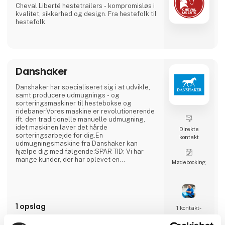
Cheval Liberté hestetrailers - kompromisløs i
kvalitet, sikkerhed og design. Fra hestefolk til
hestefolk
Danshaker
Danshaker har specialiseret sig i at udvikle,
samt producere udmugnings - og
sorteringsmaskiner til hestebokse og
ridebaner.Vores maskine er revolutionerende
ift. den traditionelle manuelle udmugning,
idet maskinen laver det hårde
Direkte
sorteringsarbejde for dig.En
kontakt
udmugningsmaskine fra Danshaker kan
hjælpe dig med følgende:SPAR TID: Vi har
mange kunder, der har oplevet en
Møde­booking
tidsbesparelse på over 50%SPAR
STRØELSE:Strøelse er dyrt at indkøbe samt
bortskaffe. Hos Danshaker har vi hjulpet flere
kunder med at spare op til 50% på deres
udgifter til indkøb af strøelse, samt på
1 opslag
bortskaffelse af møddingen.SPAR
1 kontakt­
KROPPEN:Det er hårdt at skulle muge ud, når
seneste fra 18. januar 2024
personer
det