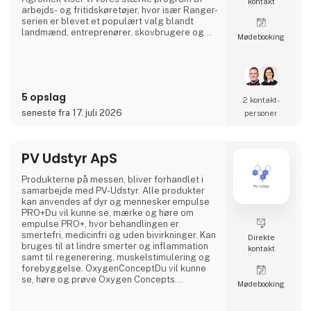
kontakt
arbejds- og fritidskøretøjer, hvor især Ranger-
serien er blevet et populært valg blandt
landmænd, entreprenører, skovbrugere og
Møde­booking
større ejendomme. Med høj trækkraft, stor
lasteevne og komfortable kabineløsninger er
Ranger skabt til at løse opgaver året rundt –
uanset vejr og terræn.Besøg vores stand og
oplev de nyeste modeller, relevante
5 opslag
2 kontakt­
seneste fra 17. juli 2026
personer
PV Udstyr ApS
Produkterne på messen, bliver forhandlet i
samarbejde med PV-Udstyr. Alle produkter
kan anvendes af dyr og mennesker.empulse
PRO+Du vil kunne se, mærke og høre om
empulse PRO+, hvor behandlingen er
smertefri, medicinfri og uden bivirkninger. Kan
Direkte
bruges til at lindre smerter og inflammation
kontakt
samt til regenerering, muskelstimulering og
forebyggelse. OxygenConceptDu vil kunne
se, høre og prøve Oxygen Concepts
Møde­booking
ultralydsforstøver og EquiBuddy.
Produkterne bliver brugt inden for wellness,