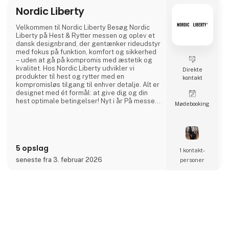
Nordic Liberty
Velkommen til Nordic Liberty Besøg Nordic
Liberty på Hest & Rytter messen og oplev et
dansk designbrand, der gentænker rideudstyr
med fokus på funktion, komfort og sikkerhed
– uden at gå på kompromis med æstetik og
kvalitet. Hos Nordic Liberty udvikler vi
Direkte
produkter til hest og rytter med en
kontakt
kompromisløs tilgang til enhver detalje. Alt er
designet med ét formål: at give dig og din
hest optimale betingelser! Nyt i år På messen
Møde­booking
lancerer vi HALTER 2.0 – den næste
generation af vores innovative grime. En
videreudvikling baseret på erfaring,
feedback og test, med nye features og
forbedret funktionalitet. HALTER 2.0
5 opslag
præsenteres i et begrænset oplag
1 kontakt­
seneste fra 3. februar 2026
personer