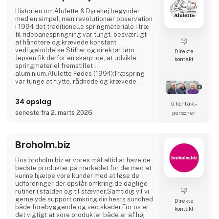
Historien om Alulette & Dyrehøj begynder
med en simpel, men revolutionær observation
i 1994 det traditionelle springmateriale i træ
til ridebanespringning var tungt, besværligt
at håndtere og krævede konstant
vedligeholdelse.Stifter og direktør Jørn
Direkte
Jepsen fik derfor en skarp ide, at udvikle
kontakt
springmateriel fremstillet i
aluminium.Alulette Fødes (1994):Træspring
var tunge at flytte, rådnede og krævede
hyppig maling.Aluminium. Det er letvægts,
rustfrit og vedligeholdelsesfrit, men stadig
34 opslag
5 kontakt­
robust nok til at modstå stød.Dette
innovative, lette springmateriale gjorde det
seneste fra 2. marts 2026
personer
markant nemmere at opbygge og nedtage
springbaner en stor lettelse for både ri
Broholm.biz
Hos broholm.biz er vores mål altid at have de
bedste produkter på markedet for dermed at
kunne hjælpe vore kunder med at løse de
udfordringer der opstår omkring de daglige
rutiner i stalden og til stævner.Samtidig vil vi
gerne yde support omkring din hests sundhed
Direkte
både forebyggende og ved skader.For os er
kontakt
det vigtigt at vore produkter både er af høj