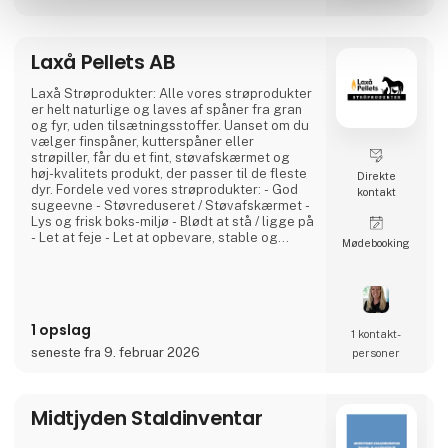
Laxå Pellets AB
Laxå Strøprodukter: Alle vores strøprodukter
er helt naturlige og laves af spåner fra gran
og fyr, uden tilsætningsstoffer. Uanset om du
vælger finspåner, kutterspåner eller
strøpiller, får du et fint, støvafskærmet og
høj-kvalitets produkt, der passer til de fleste
Direkte
dyr. Fordele ved vores strøprodukter: - God
kontakt
sugeevne - Støvreduseret / Støvafskærmet -
Lys og frisk boks-miljø - Blødt at stå / ligge på
- Let at feje - Let at opbevare, stable og
Møde­booking
håndtere Høj kvalitet og fokus på
kundeservice: Vi er kendt for en hurtig og
personlig kundeservice uden telefonkøer
eller forskellige trykvalg. Hos os får du lov til
at tale direkte med den re
1 opslag
1 kontakt­
seneste fra 9. februar 2026
personer
Midtjyden Staldinventar