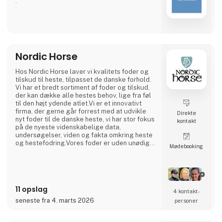
.
Nordic Horse
Hos Nordic Horse laver vi kvalitets foder og
tilskud til heste, tilpasset de danske forhold.
Vi har et bredt sortiment af foder og tilskud,
der kan dække alle hestes behov, lige fra føl
til den højt ydende atlet.Vi er et innovativt
firma, der gerne går forrest med at udvikle
Direkte
nyt foder til de danske heste, vi har stor fokus
kontakt
på de nyeste videnskabelige data,
undersøgelser, viden og fakta omkring heste
og hestefodring.Vores foder er uden unødigt
Møde­booking
fyld, og vi bruger kun de bedste råvarer.
Derved kan vi udvikle foder med lav daglig
tildeling, således hesten kun får den mængde
foder den har behov for og kan optage. Vores
brede sortiment af foder og
11 opslag
4 kontakt­
seneste fra 4. marts 2026
personer