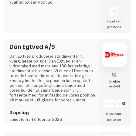
kvalitet og ser godt ud.
1 kontakt­
personer
Dan Egtved A/S
Dan Egtved producerer staldinventar til
kvæg, heste og gris. Dan Egtved er en
virksomhed med mere end 100 års erfaring i
staldinventar branchen. Vi er en af Danmarks
førende leverandører af staldindretning til
køer og heste. Denne position har vi opnået
Direkte
gennem et mangeårigt samarbejde med
kontakt
vores kunder. Et samarbejde som vi vil
fortsætte med, for at fastholde vores position
på markedet - til glæde for vores kunder,
vores medarbejdere og for Dan Egtved.Alt
inventar er produceret på egen fabrik i
3 opslag
8 kontakt­
Danmark
seneste fra 12. februar 2026
personer