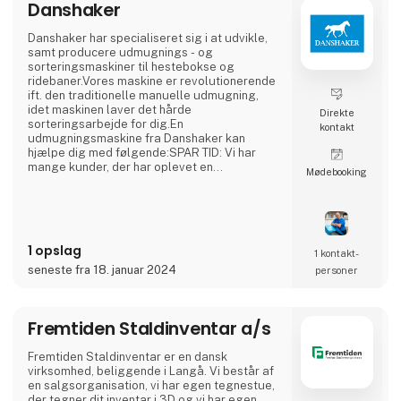
Danshaker
Danshaker har specialiseret sig i at udvikle,
samt producere udmugnings - og
sorteringsmaskiner til hestebokse og
ridebaner.Vores maskine er revolutionerende
ift. den traditionelle manuelle udmugning,
idet maskinen laver det hårde
Direkte
sorteringsarbejde for dig.En
kontakt
udmugningsmaskine fra Danshaker kan
hjælpe dig med følgende:SPAR TID: Vi har
mange kunder, der har oplevet en
Møde­booking
tidsbesparelse på over 50%SPAR
STRØELSE:Strøelse er dyrt at indkøbe samt
bortskaffe. Hos Danshaker har vi hjulpet flere
kunder med at spare op til 50% på deres
udgifter til indkøb af strøelse, samt på
1 opslag
bortskaffelse af møddingen.SPAR
1 kontakt­
KROPPEN:Det er hårdt at skulle muge ud, når
seneste fra 18. januar 2024
personer
det
Fremtiden Staldinventar a/s
Fremtiden Staldinventar er en dansk
virksomhed, beliggende i Langå. Vi består af
en salgsorganisation, vi har egen tegnestue,
der tegner dit inventar i 3D og vi har egen