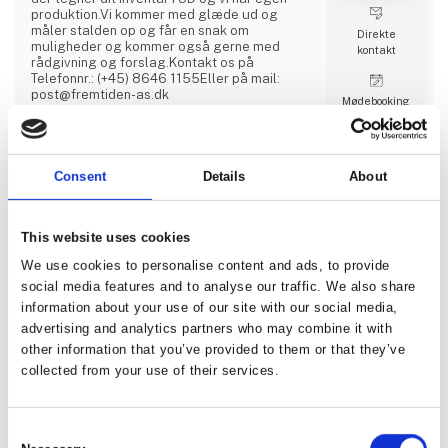
produktion.Vi kommer med glæde ud og
måler stalden op og får en snak om
Direkte
muligheder og kommer også gerne med
kontakt
rådgivning og forslag.Kontakt os på
Telefonnr.: (+45) 8646 1155Eller på mail:
post@fremtiden-as.dk
Møde­booking
Consent
Details
About
8 opslag
5 kontakt­
seneste fra 9. februar 2024
personer
This website uses cookies
We use cookies to personalise content and ads, to provide
Grindstedgaard
social media features and to analyse our traffic. We also share
Hesteartikler
information about your use of our site with our social media,
advertising and analytics partners who may combine it with
Hos Grindstedgaard Hesteartikler kan du
other information that you’ve provided to them or that they’ve
købe det smarte frostfrie vandingssystem
Drinking Post samt kvalitetsbevidst hegn fra
collected from your use of their services.
Equisafe til ridebaner og folde. Derudover
har vi et bredt udvalg af hegns- og
staldartikler til at fuldende dit sortiment i
stalden.
Consent
1 kontakt­