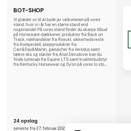
BOT-SHOP
Vi glæder os til at byde jer velkommen på vores
stand, hvor vi i år har en større stand end
nogensinde! På vores stand finder du skarpe tilbud
på Horseware-dækkener, produkter fra Back on
Track, ridehandsker fra Roeckl, sikkerhedsveste
fra Komperdell, plejeprodukter fra
Carr&Day&Martin, gamacher fra Veredus samt
lækre sko og støvler fra Ariat.Derudover kan du
finde lysterapi fra Equine LTS samt kvalitetsudstyr
fra Kentucky Horsewear og Dy'on på vores to store
stande.Vi glæder os til at se jer!
24 opslag
seneste fra 27. februar 2026