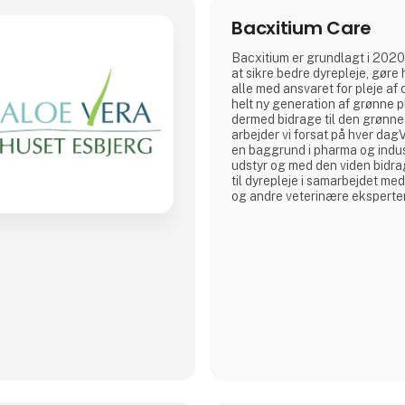
Bacxitium Care
Bacxitium er grundlagt i 202
at sikre bedre dyrepleje, gøre
alle med ansvaret for pleje af 
helt ny generation af grønne 
dermed bidrage til den grønne 
arbejder vi forsat på hver dag
en baggrund i pharma og indus
udstyr og med den viden bidra
til dyrepleje i samarbejdet me
og andre veterinære eksperter
dag af eksperter indenfor dy
produktudvikling, og vi stræbe
forbedring af vores produkter
de behov vor