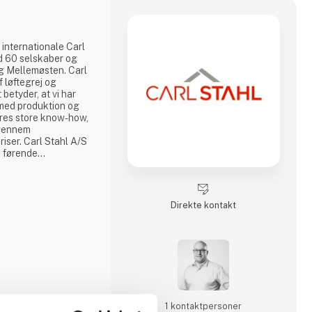
 internationale Carl
d 60 selskaber og
g Mellemøsten. Carl
f løftegrej og
 betyder, at vi har
med produktion og
res store know-how,
 gennem
riser. Carl Stahl A/S
 førende
Direkte kontakt
1 kontakt­personer