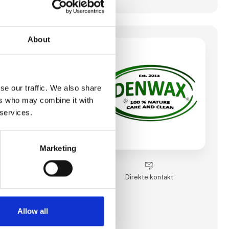
About
tDenwax er en dansk
m producer og sælger
 til B2B og B2C. Vi
kter, og det skal kun
se our traffic. We also share
ervice og
ers who may combine it with
produkter ved
 services.
 målt manuelt. Det
lutbrugere får samme
le ingredienserne til
os danske
Marketing
egistreret varemærke
Direkte kontakt
Allow all