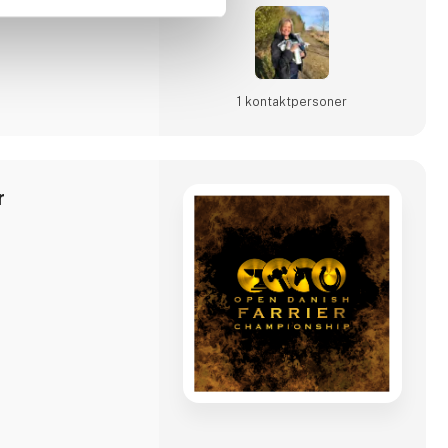
1 kontakt­personer
r