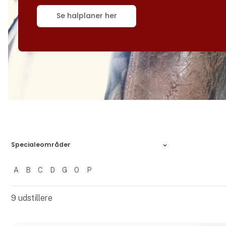
Se halplaner her
Specialeområder
A
B
C
D
G
O
P
Filtrer resultater
9
udstillere