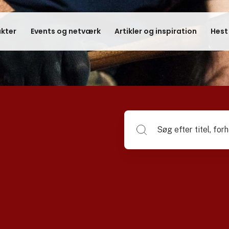
kter
Events og netværk
Artikler og inspiration
Hest
Søg efter titel, forhandlerna