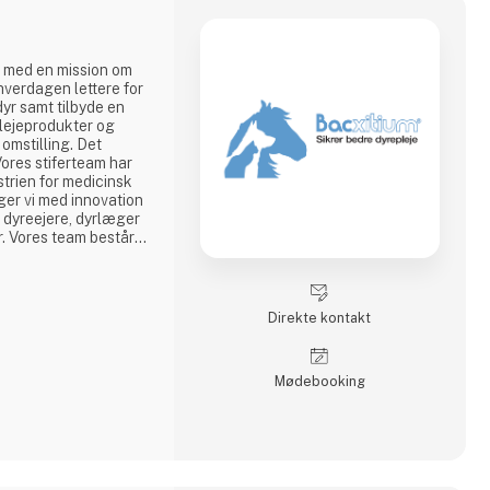
0 med en mission om
 hverdagen lettere for
dyr samt tilbyde en
plejeprodukter og
omstilling. Det
Vores stiferteam har
trien for medicinsk
ger vi med innovation
d dyreejere, dyrlæger
. Vores team består i
resundhed og
r efter en konstant
 og dermed opfylde
Direkte kontakt
Møde­booking