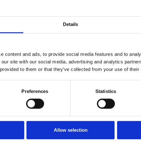
Details
Denwax
Denwax – Dansk naturproduk
familie drevet virksomhed so
kvalitets rengørings produkter
står 100% inde for vores produ
e content and ads, to provide social media features and to analy
sælges der, hvor man kan få s
 our site with our social media, advertising and analytics partn
vejledning.Denwax laver alle 
 provided to them or that they’ve collected from your use of their
håndkraft, som bliver vejet og
sikre at alle forhandlere og s
kvalitetsprodukt hver gang. Al
Denwax produkterne købes h
Preferences
Statistics
virksomheder. Denwax er et r
i hele Europa.
Direkte kontakt
Møde­booking
Allow selection