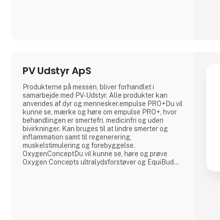
PV Udstyr ApS
Produkterne på messen, bliver forhandlet i
samarbejde med PV-Udstyr. Alle produkter kan
anvendes af dyr og mennesker.empulse PRO+Du vil
kunne se, mærke og høre om empulse PRO+, hvor
behandlingen er smertefri, medicinfri og uden
bivirkninger. Kan bruges til at lindre smerter og
inflammation samt til regenerering,
muskelstimulering og forebyggelse.
OxygenConceptDu vil kunne se, høre og prøve
Oxygen Concepts ultralydsforstøver og EquiBuddy.
Produkterne bliver brugt inden for wellness, sport,
restitution, luftvejssupport og generel
velvære.Frekvens-udstyr Kan I se og høre om.
Dette produkt er designet til at understøtte
afslapning og velvære på