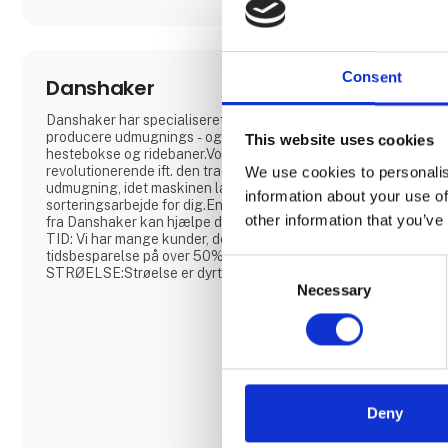
Consent
Danshaker
Danshaker har specialiseret sig i at udvikle, samt
producere udmugnings - og sorteringsmaskiner til
This website uses cookies
hestebokse og ridebaner.Vores maskine er
revolutionerende ift. den traditionelle manuelle
We use cookies to personalis
udmugning, idet maskinen laver det hårde
information about your use of
sorteringsarbejde for dig.En udmugningsmaskine
other information that you’ve
fra Danshaker kan hjælpe dig med følgende:SPAR
TID: Vi har mange kunder, der har oplevet en
tidsbesparelse på over 50%SPAR
Consent
STRØELSE:Strøelse er dyrt at indkøbe samt
Necessary
Selection
bortskaffe. Hos Danshaker har vi hjulpet flere
kunder med at spare op til 50% på deres udgifter til
indkøb af strøelse, samt på bortskaffelse af
møddingen.SPAR KROPPEN:Det er hårdt at skulle
muge ud, når det
Deny