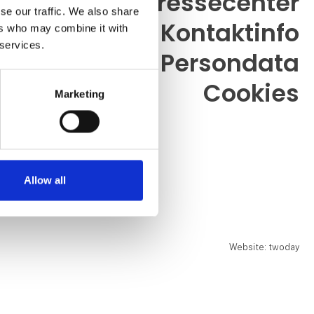
Pressecenter
se our traffic. We also share
Kontaktinfo
ers who may combine it with
26
 services.
h.dk
Persondata
Cookies
Marketing
9.00 - 19.30
9.00 - 19.30
9.00 - 19.30
Allow all
.00 - 17.00
Website: twoday