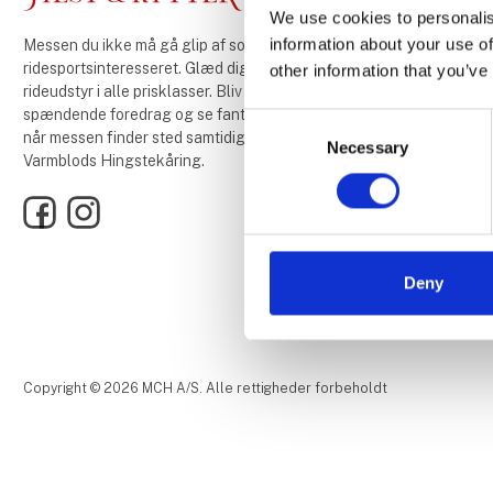
We use cookies to personalis
information about your use of
Messen du ikke må gå glip af som heste- og
ridesportsinteresseret. Glæd dig til masser af
other information that you’ve
rideudstyr i alle prisklasser. Bliv klogere med
spændende foredrag og se fantastisk ridning,
Consent
når messen finder sted samtidig med Dansk
Necessary
Selection
Varmblods Hingstekåring.
Facebook
Instagram
Deny
Copyright © 2026 MCH A/S. Alle rettigheder forbeholdt