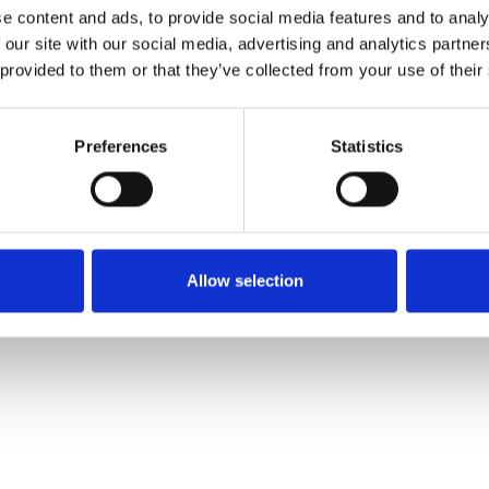
Find os
Kontakt os
e content and ads, to provide social media features and to analy
 our site with our social media, advertising and analytics partn
MCH Messecenter Herning
Telefon: +45 99 26 99 
 provided to them or that they’ve collected from your use of their
Vardevej 1
E-mail:
hestogrytter@mc
7400 Herning
Danmark
Besøg os
Preferences
Statistics
Torsdag 11. marts
kl. 0
Fredag 12. marts
kl. 0
Lørdag 13. marts
kl. 0
Allow selection
Søndag 14. marts
kl. 09