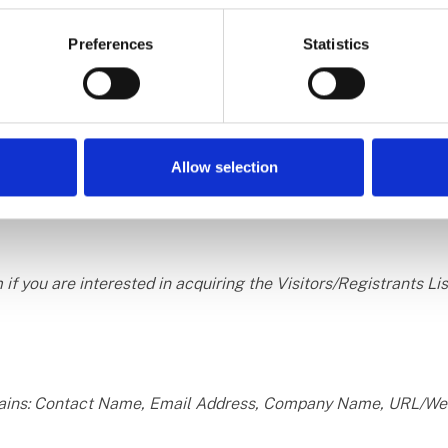
siness Guide m.fl. Vi har ikke kendskab til domme mod Expo-G
konstatere at deres forretningsmetoder stort set er identiske
Preferences
Statistics
faktura og mistænkelige emails
lske faktura og mistænkelige tilbud om besøgslister fra vore
mistænkeligt indhold, og vi kan kun tage stærkt afstand fra 
stænkelig e-mail:
Allow selection
 if you are interested in acquiring the Visitors/Registrants Lis
ntains: Contact Name, Email Address, Company Name, URL/We