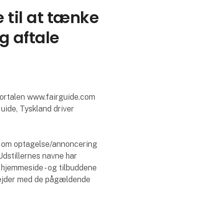
e til at tænke
g aftale
tportalen www.fairguide.com
ide, Tyskland driver
d om optagelse/annoncering
 Udstillernes navne har
 hjemmeside - og tilbuddene
bejder med de pågældende