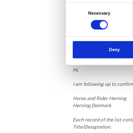
Company Directory, World Bu
Consent
virksomheder, men kan blot 
Necessary
Selection
Advarsel om falske 
MCH vil gerne advare mod fa
modtaget en del emails med 
Her er et eksempel på en mi
Deny
Hi,
I am following up to confirm
Horse and Rider Herning
Herning,Denmark
Each record of the list co
Title/Designation.