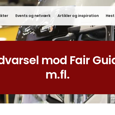
kter
Events og netværk
Artikler og inspiration
Hest
dvarsel mod Fair Gui
m.fl.