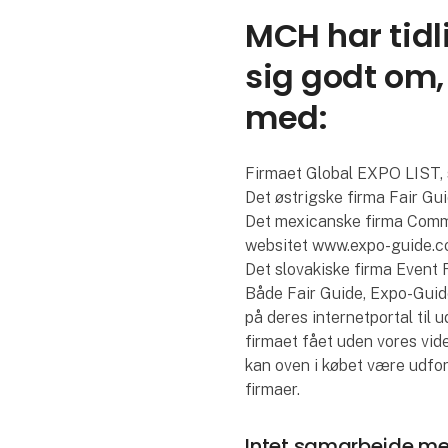
MCH har tidli
sig godt om,
med:
Firmaet Global EXPO LIST, 
Det østrigske firma Fair Gu
Det mexicanske firma Comme
websitet www.expo-guide.
Det slovakiske firma Event 
Både Fair Guide, Expo-Guid
på deres internetportal til 
firmaet fået uden vores vi
kan oven i købet være udfo
firmaer.
Intet samarbejde med