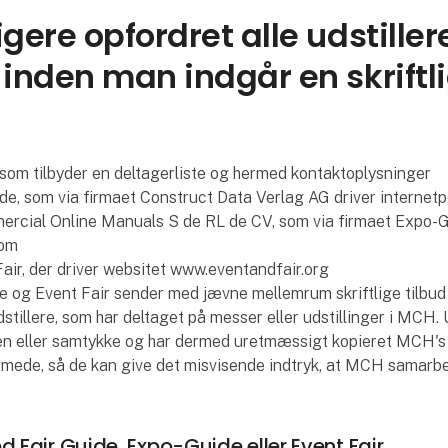
gere opfordret alle udstiller
 inden man indgår en skriftli
som tilbyder en deltagerliste og hermed kontaktoplysninger
ide, som via firmaet Construct Data Verlag AG driver interne
rcial Online Manuals S de RL de CV, som via firmaet Expo-Gu
com
Fair, der driver websitet www.eventandfair.org
e og Event Fair sender med jævne mellemrum skriftlige tilbu
udstillere, som har deltaget på messer eller udstillinger i MCH.
den eller samtykke og har dermed uretmæssigt kopieret MCH's
rmede, så de kan give det misvisende indtryk, at MCH samar
 Fair Guide, Expo-Guide eller Event Fair