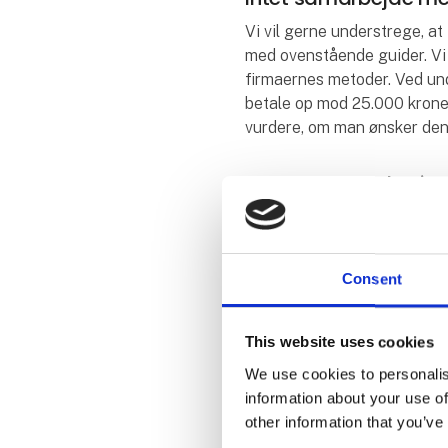
Vi vil gerne understrege, 
med ovenstående guider. Vi h
firmaernes metoder. Ved unde
betale op mod 25.000 kroner 
vurdere, om man ønsker denn
Tysk dom mod Fair 
Fair Guide bruger samme me
messearrangørers og udstill
dom mod Fair Guide. Dommen 
Consent
krav om betaling gældende 
internetsiden skal slettes 
besiddelse af en udskrift 
This website uses cookies
We use cookies to personalis
Andre lignende virk
information about your use of
other information that you’ve
Bemærk at også andre virks