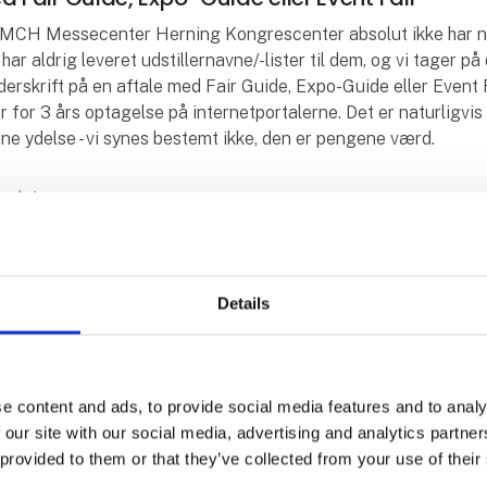
at MCH Messecenter Herning Kongrescenter absolut ikke har 
ar aldrig leveret udstillernavne/-lister til dem, og vi tager p
rskrift på en aftale med Fair Guide, Expo-Guide eller Event Fa
for 3 års optagelse på internetportalerne. Det er naturligvis 
e ydelse - vi synes bestemt ikke, den er pengene værd.
Guide
tode i mange forskellige lande. Der er imidlertid sket et ge
eres kamp mod Fair Guide, idet der ved Landgericht Chemnitz
siger, at firmaet gør sig skyldig i bedrageri, at Construct D
Details
mod en kunde, der har underskrevet firmaets formular, at kun
og at Construct Data Verlag AG skal betale begge parters sag
af dommen og dens præmisser i både tysk og engelsk udgave.
e content and ads, to provide social media features and to analy
somheder
 our site with our social media, advertising and analytics partn
 provided to them or that they’ve collected from your use of their
omheder anvender et koncept, der til forveksling minder om 