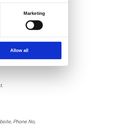
uide eller øvrige
 med Fair Guides.
Marketing
 messer. Vi har selv
disse emails og metoder.
Allow all
t.
bsite, Phone No,