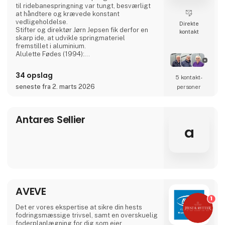
til ridebanespringning var tungt, besværligt
at håndtere og krævede konstant
vedligeholdelse.
Direkte
Stifter og direktør Jørn Jepsen fik derfor en
kontakt
skarp ide, at udvikle springmateriel
fremstillet i aluminium.
Alulette Fødes (1994):
Træspring var tunge at flytte, rådnede og
krævede hyppig maling.
34 opslag
5 kontakt­
Aluminium. Det er letvægts, rustfrit og
vedligeholdelsesfrit, men stadig robust nok
seneste fra 2. marts 2026
personer
til at modstå stød.
Dette innovative, lette springmateriale gjorde
det markant nemmere at opbygge og
Antares Sellier
nedtage springbaner en stor lettelse f
a
AVEVE
1
Det er vores ekspertise at sikre din hests
fodringsmæssige trivsel, samt en overskuelig
foderplanlægning for dig som ejer.