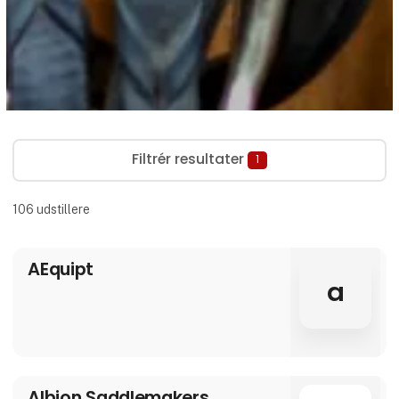
Filtrér resultater
1
106
udstillere
AEquipt
a
Albion Saddlemakers