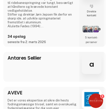
til ridebanespringning var tungt, besværligt
at håndtere og krævede konstant
vedligeholdelse.
Direkte
Stifter og direktør Jørn Jepsen fik derfor en
kontakt
skarp ide, at udvikle springmateriel
fremstillet i aluminium.
Alulette Fødes (1994):
Træspring var tunge at flytte, rådnede og
krævede hyppig maling.
34 opslag
5 kontakt­
Aluminium. Det er letvægts, rustfrit og
vedligeholdelsesfrit, men stadig robust nok
seneste fra 2. marts 2026
personer
til at modstå stød.
Dette innovative, lette springmateriale gjorde
det markant nemmere at opbygge og
Antares Sellier
nedtage springbaner en stor lettelse f
a
AVEVE
1
Det er vores ekspertise at sikre din hests
fodringsmæssige trivsel, samt en overskuelig
foderplanlægning for dig som ejer.