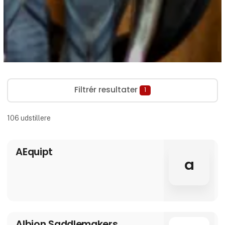
Filtrér resultater
1
106
udstillere
AEquipt
a
Albion Saddlemakers