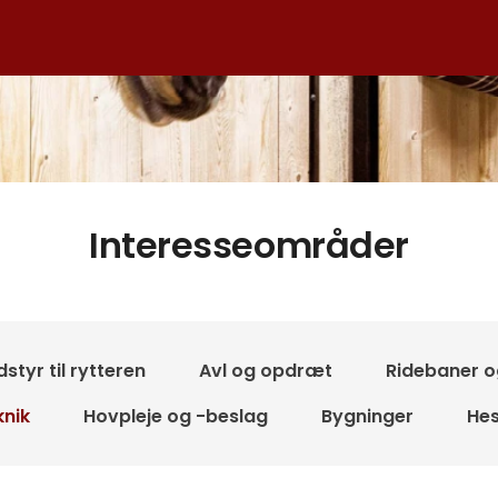
Interesseområder
styr til rytteren
Avl og opdræt
Ridebaner o
knik
Hovpleje og -beslag
Bygninger
Hes