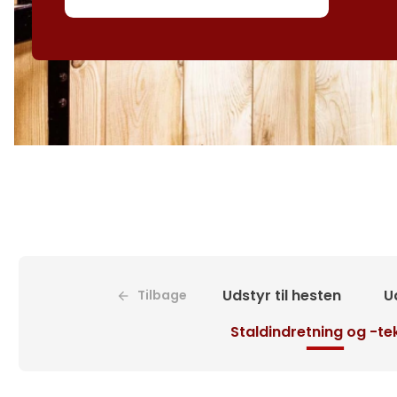
Udstyr til hesten
Ud
Tilbage
Staldindretning og -te