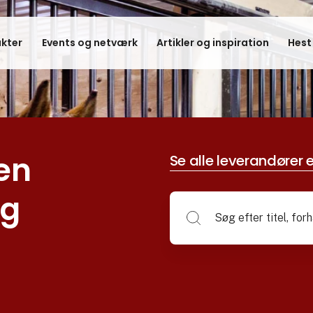
kter
Events og netværk
Artikler og inspiration
Hest
en
Se alle leverandører e
ng