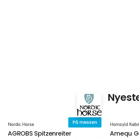
Nyeste
På messen
Nordic Horse
Hornsyld Køb
AGROBS Spitzenreiter
Amequ GO