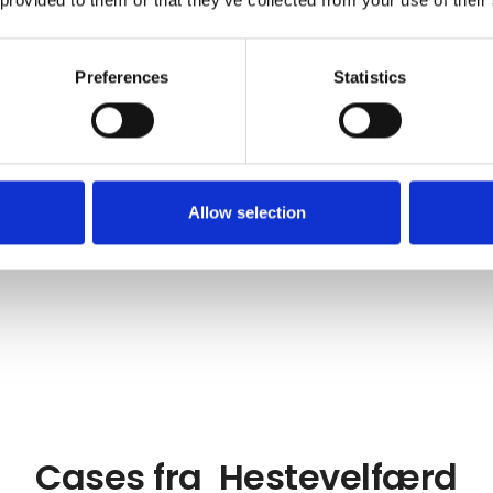
Preferences
Statistics
5 kontakt­personer
Se flere leverandører
Allow selection
Cases fra Hestevelfærd