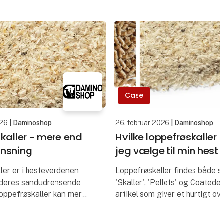
Case
026
| Daminoshop
26. februar 2026
| Daminoshop
kaller - mere end
Hvilke loppefrøskaller
nsning
jeg vælge til min hest
ler er i hesteverdenen
Loppefrøskaller findes både
r deres sandudrensende
'Skaller', 'Pellets' og Coatede.
loppefrøskaller kan mere
artikel som giver et hurtigt o
om hvilken type loppefrøskall
kan være gode for din hest.