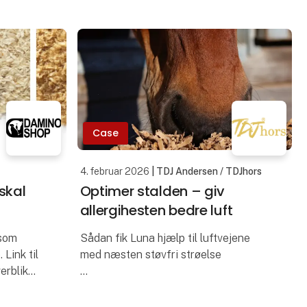
Case
4. februar 2026
| TDJ Andersen / TDJhors
 skal
Optimer stalden – giv
allergihesten bedre luft
 som
Sådan fik Luna hjælp til luftvejene
 Link til
med næsten støvfri strøelse
verblik
er der
For Maja havde det længe været en
udfordring at skabe en stald, hvor