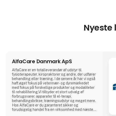
Nyeste 
AlfaCare Danmark ApS
AlfaCare er en totalleverandør af udstyr til
fysioterapeuter, kiropraktorer og andre, der udfører
behandling eller træning. I de senere år har vi også
haft øget fokus på veterinær- og dyremarkedet
med fokus på forskellige produkter og modaliteter
til rehabilitering.Vi tilbyder et stort udvalg af
forbrugsvarer, apparater til el-terapi,
behandlingsbrikse, træningsudstyr og meget mere.
Hos AlfaCare er du garanteret sikker og
forudsigelig handel fra en virksomhed med næsten
20 års erfaring i Skandinavien. I AlfaCare er faglig