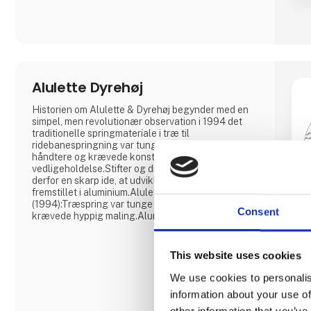
kompetence vigtig. Vores fysioterapeut hjælper dig
gerne med råd og vejledning!Vi beskæftiger os
primært med produkter til
Alulette Dyrehøj
Historien om Alulette & Dyrehøj begynder med en
simpel, men revolutionær observation i 1994 det
traditionelle springmateriale i træ til
ridebanespringning var tungt, besværligt at
håndtere og krævede konstant
vedligeholdelse.Stifter og direktør Jørn Jepsen fik
derfor en skarp ide, at udvikle springmateriel
fremstillet i aluminium.Alulette Fødes
(1994):Træspring var tunge at flytte, rådnede og
Consent
krævede hyppig maling.Aluminium. Det er
letvægts, rustfrit og vedligeholdelsesfrit, men
stadig robust nok til at modstå stød.Dette
innovative, lette springmateriale gjorde det
This website uses cookies
markant nemmere at opbygge og nedtage
springbaner en stor lettelse for både ri
We use cookies to personalis
information about your use of
other information that you’ve