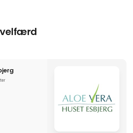
evelfærd
bjerg
ter