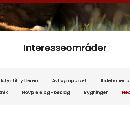
Interesseområder
styr til rytteren
Avl og opdræt
Ridebaner o
knik
Hovpleje og -beslag
Bygninger
Hes