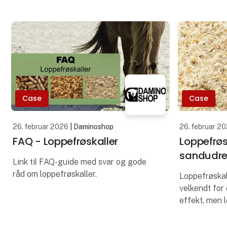
Case
Case
26. februar 2026
| Daminoshop
26. februar 2
FAQ - Loppefrøskaller
Loppefrøs
sandudre
Link til FAQ-guide med svar og gode
råd om loppefrøskaller.
Loppefrøskal
velkendt fo
effekt, men 
end det!