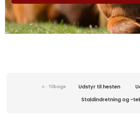
Udstyr til hesten
Ud
Tilbage
Staldindretning og -te