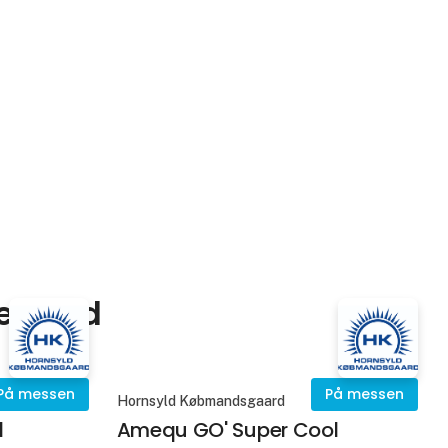
hendes 12‑årige hoppe Luna kunne
trives uden irritation i luftve
velfærd
På messen
På messen
Hornsyld Købmandsgaard
d
Amequ GO' Super Cool