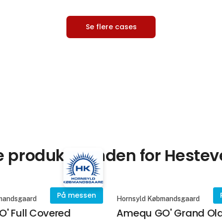
Se flere cases
 produkter inden for Heste
På messen
mandsgaard
Hornsyld Købmandsgaard
' Full Covered
Amequ GO' Grand Ol