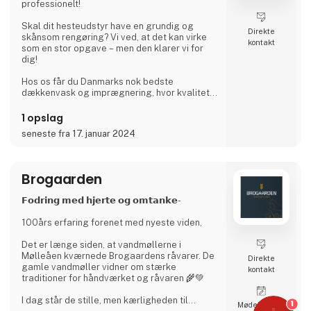
professionelt!​
Skal dit hesteudstyr have en grundig og
Direkte
skånsom rengøring? Vi ved, at det kan virke
kontakt
som en stor opgave – men den klarer vi for
dig!
Hos os får du Danmarks nok bedste
dækkenvask og imprægnering, hvor kvalitet
og service er i fokus.​
1 opslag
🔹 Landsdækkende service – Vi afhenter og
seneste fra 17. januar 2024
leverer
🔹 7 faste ruter i hele Danmark
🔹 Afhentning fra rideklubber, rideskoler,
stutterier, private stalde, rideudstyrs butikker
Brogaarden
og vores indleveringssteder
𝗙𝗼𝗱𝗿𝗶𝗻𝗴 𝗺𝗲𝗱 𝗵𝗷𝗲𝗿𝘁𝗲 𝗼𝗴 𝗼𝗺𝘁𝗮𝗻𝗸𝗲-
Lad os tage hånd om dit udstyr, så du kan
fokusere på det vigtigste – din hes
100års erfaring forenet med nyeste viden,
Det er længe siden, at vandmøllerne i
Mølleåen kværnede Brogaardens råvarer. De
Direkte
gamle vandmøller vidner om stærke
kontakt
traditioner for håndværket og råvaren 🌾💚
I dag står de stille, men kærligheden til
1
Møde­booking