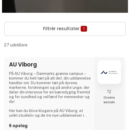
Filtrér resultater
1
27
udstillere
AU Viborg
På AU Viborg – Danmarks grønne campus –
kommer du helt tæt på alt det, din uddannelse
handler om. Du kommer tæt på dyrene,
markerne, forskningen og på andre unge, der
deler din interesse for en bæredygtig fremtid
og for sundhed og velfærd for mennesker og
Direkte
dyr.
kontakt
Her kan du blive klogere på AU Viborg, et
unikt studieliv og de tre nye uddannelser i
Dyrevidenskab, Plante- og
fødevarevidenskab og Veterinærmedicin, der
6 opslag
åbner i 2024.