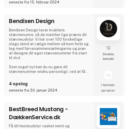
seneste fra 15. februar 2024
Bendixen Design
Bendixen Design laver kvalitets
stævnenumre, så de matcher lige præcis dit
stævneudstyr. Vi har over 100 forskellige
slags skind at vælge mellem så kom forbi og
leg med farvesammensætningerne og prøv
at designe dit eget stævnenummer fra start
Direkte
til slut.
kontakt
Som noget nyt kan du nu gøre dit
stævnenummer endnu personligt, ved at få
graveret navn i det.
4 opslag
1 kontakt­
Vi laver numre som kan bruges indenfor alle
disipliner.
seneste fra 30. januar 2024
personer
BestBreed Mustang -
DækkenService.dk
Få dit hesteudstyr vasket nemt og